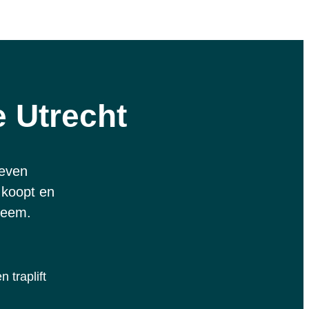
e Utrecht
leven
 koopt en
steem.
 traplift