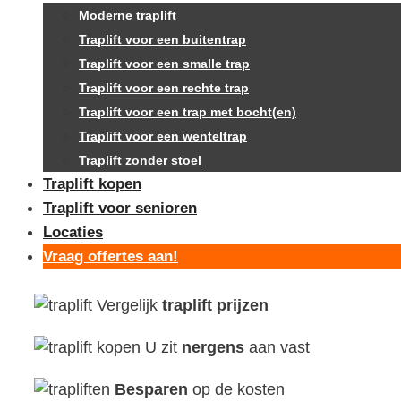
Moderne traplift
Traplift voor een buitentrap
Traplift voor een smalle trap
Traplift voor een rechte trap
Traplift voor een trap met bocht(en)
Traplift voor een wenteltrap
Traplift zonder stoel
Traplift kopen
Traplift voor senioren
Locaties
Vraag offertes aan!
Vergelijk
traplift prijzen
U zit
nergens
aan vast
Besparen
op de kosten