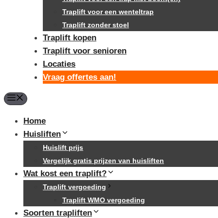
Traplift voor een wenteltrap
Traplift zonder stoel
Traplift kopen
Traplift voor senioren
Locaties
Vraag offertes aan!
Menu
Home
Huisliften
Huislift prijs
Vergelijk gratis prijzen van huisliften
Wat kost een traplift?
Traplift vergoeding
Traplift WMO vergoeding
Soorten trapliften