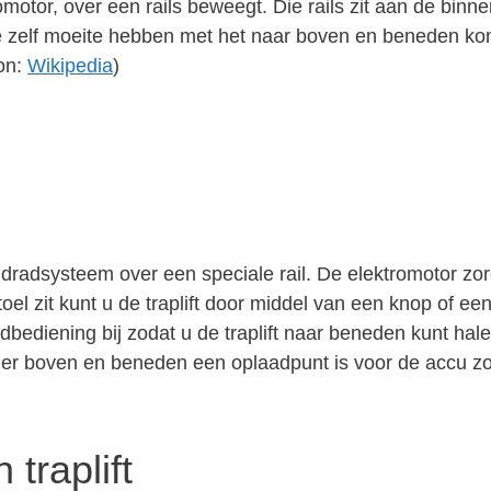
omotor, over een rails beweegt. Die rails zit aan de binnen
ie zelf moeite hebben met het naar boven en beneden kome
ron:
Wikipedia
)
andradsysteem over een speciale rail. De elektromotor zo
el zit kunt u de traplift door middel van een knop of ee
ndbediening bij zodat u de traplift naar beneden kunt ha
t er boven en beneden een oplaadpunt is voor de accu zo
traplift