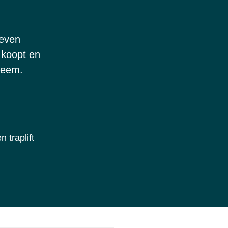
leven
 koopt en
steem.
 traplift