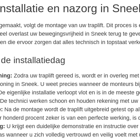
nstallatie en nazorg in Snee
emaakt, volgt de montage van uw traplift. Dit proces is 
eel overlast uw bewegingsvrijheid in Sneek terug te geve
en die ervoor zorgen dat alles technisch in topstaat verk
de installatiedag
ning:
Zodra uw traplift gereed is, wordt er in overleg m
ning in Sneek. U weet precies wanneer de monteurs bij
e eigenlijke installatie verloopt vlot en is in de meeste
De technici werken schoon en houden rekening met uw i
e:
Na de montage wordt de traplift uitgebreid getest op all
honderd procent zeker is van een perfecte werking, is de
g:
U krijgt een duidelijke demonstratie en instructie ove
s wanneer u zich volledig vertrouwd en veilig voelt met u