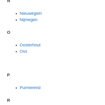
N
Nieuwegein
Nijmegen
O
Oosterhout
Oss
P
Purmerend
R